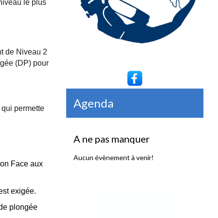
niveau le plus
nt de Niveau 2
ongée (DP) pour
Agenda
 qui permette
A ne pas manquer
Aucun évènement à venir!
ion Face aux
est exigée.
 de plongée