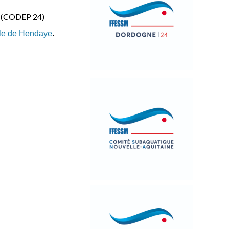
al (CODEP 24)
le de Hendaye
.